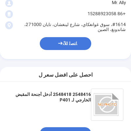
Mr. Ally
+86 15288923058
#1614، سوق غوانغكاي، شارع لينغشان، تايان 271000،
شاندونغ، الصين
ﺎﺘﺼﻟ ﺍﻶﻧ
احصل على افضل سعر ل
2548416 2548418 أدخل أجنحة المقبض
الخارجي لـ P401