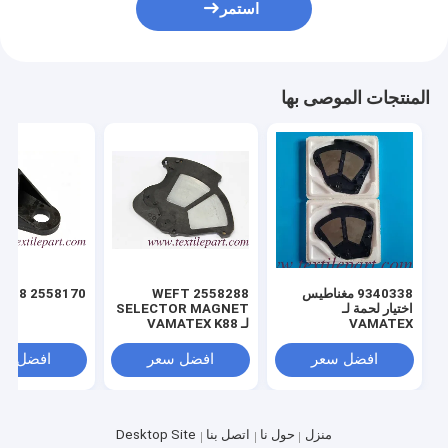
استمر
المنتجات الموصى بها
9340338 مغناطيس
2558288 WEFT
2558170 K88 دعم
اختيار لحمة لـ
SELECTOR MAGNET
VAMATEX
لـ VAMATEX K88
1001ES
LEONARDO
افضل سعر
افضل سعر
افضل سع
منزل
حول نا
اتصل بنا
Desktop Site