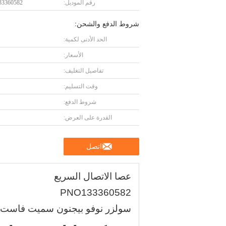
رقم الموديل:
3360582
شروط الدفع والشحن:
الحد الأدنى لكمية:
الأسعار:
تفاصيل التغليف:
وقت التسليم:
شروط الدفع:
القدرة على العرض:
اتصل
عصا الاتصال السريع
PNO133360582
سولزر نوفو بيجنون سميت فاست G6200 G6300 GS900 TP500