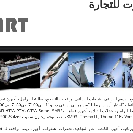
ت للتجارة
قطيع، جسم القذائف، قبضات القذائف، رافعات التقطيع، بطانة الفرامل، أجهزة تغذي
ربط لـ"سولزر بي يو، تي دبليو11، بي7100، بي7150, بي7200، بي7300
2أجزاء من آلة الرابيير: مقبضات الرابيير، شريط الرابيير، عجلات القيادة
01، P401، P1001، K88، Leonardo
3أجزاء آ