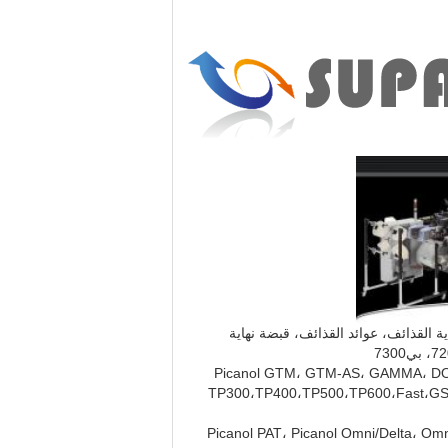
ة القذائف، عوائد القذائف، قبضة نهاية
، أجهزة قطع لـ Picanol GTM، GTM-AS، GAMMA، DOR HTV، PTV، GTV، Somet SM92،
SM93، Thema11, Thema 11E، Vamatex C4،الفضةنوفو بيجنون سميت TP300،TP400،TP500،TP600،Fast،GS900،Sulzer
لة طائرة الهواء: فوهات، صمامات الكهربائية، أجهزة الكشف عن التجاعيد، شفرات، شفرات، أجهزة ربط الرافعة لـ Picanol PAT، Picanol Omni/Delta، Omni-