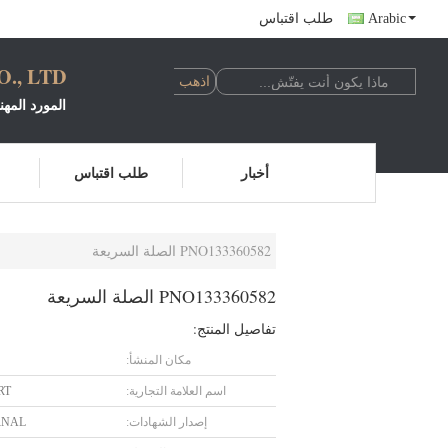
Arabic
طلب اقتباس
, LTD.
المورد المه
أخبار
طلب اقتباس
PNO133360582 الصلة السريعة
PNO133360582 الصلة السريعة
تفاصيل المنتج:
مكان المنشأ:
اسم العلامة التجارية:
RT
إصدار الشهادات:
RNAL