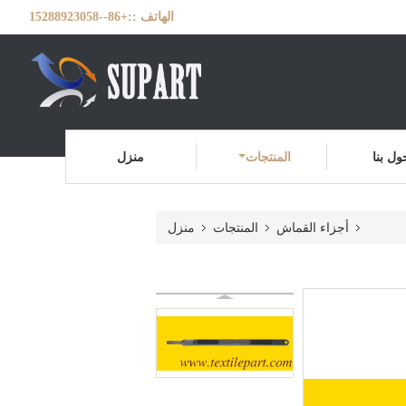
الهاتف ::
+86--15288923058
ول بنا
المنتجات
منزل
أجزاء القماش
المنتجات
منزل