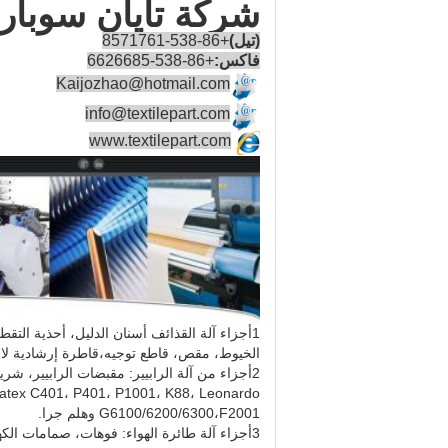
شركة تايان سوبار
(تيل)
+86-538-8571761
فاكس:
+86-538-6626685
Kaijozhao@hotmail.com
info@textilepart.com
www.textilepart.com
1أجزاء آلة القذائف أسنان الدليل، أحذية الت
الخيوط، مقص، قاطع توجيه،قاطرة إرشادية لالتقاط"إختيار أدوات 
G6100/6200/6300،F2001 وهلم جرا.