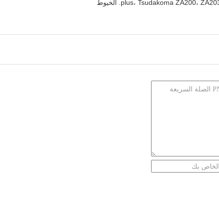
plus، Tsudakoma ZA200، . الخيوط