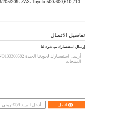
ZA203/205/209، ZAX، Toyota 500،600,610,710
تفاصيل الاتصال
إرسال استفسارك مباشرة لنا
اتصل