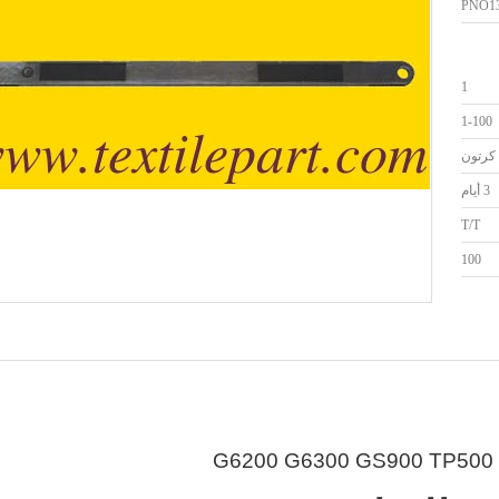
PNO13
1
1-100
كرتون
3 أيام
T/T
100