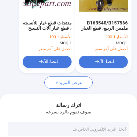
جولة في المعمل
ضبط الجودة
B163540/B157566
منتجات قطع غيار للأنسجة
ملمس الربيع، قطع الغيار
، قطع غيار آلات النسيج
اتصل بنا
بيكانول، قطع الغيار
الأسعار:
1-100
الأسعار:
1-100
الخياطة.
MOQ:
1
MOQ:
1
أخبار
أحصل على آخر سعر
أحصل على آخر سعر
طلب اقتباس
ﺎﺘﺼﻟ ﺍﻶﻧ
ﺎﺘﺼﻟ ﺍﻶﻧ
عرض المزيد
أجزاء من قذائف (سولزر)
أجزاء القماش
اترك رسالة
سوف نقوم بالرد بسرعة
أجزاء من قماش البيكانول
قطع VAMATEX الخشبية