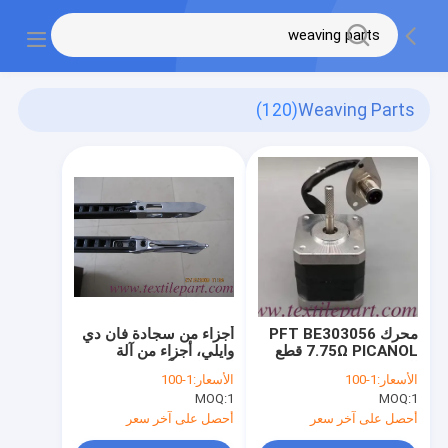
(120)
Weaving Parts
محرك PFT BE303056
أجزاء من سجادة فان دي
7.75Ω PICANOL قطع
وايلي، أجزاء من آلة
النسيج
السجادة، آلة تنسيق
الأسعار:
1-100
الأسعار:
1-100
السجاد فان دي وايلي
MOQ:
1
MOQ:
1
أحصل على آخر سعر
أحصل على آخر سعر