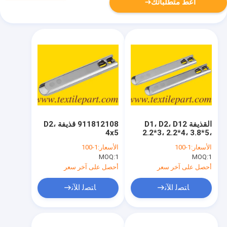
أعط متطلباتك
القذيفة D1، D2، D12
911812108 قذيفة D2،
4x5
2.2*3، 2.2*4، 3.8*5،
SULZER قذيفة قطعة
الأسعار:
1-100
الأسعار:
1-100
الخشب P7100 P72
MOQ:
1
MOQ:
1
أحصل على آخر سعر
أحصل على آخر سعر
ﺎﺘﺼﻟ ﺍﻶﻧ
ﺎﺘﺼﻟ ﺍﻶﻧ