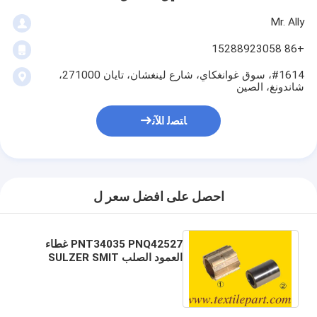
Mr. Ally
+86 15288923058
#1614، سوق غوانغكاي، شارع لينغشان، تايان 271000،
شاندونغ، الصين
ﺎﺘﺼﻟ ﺍﻶﻧ
احصل على افضل سعر ل
PNT34035 PNQ42527 غطاء
العمود الصلب SULZER SMIT
FAST GS900 G6300