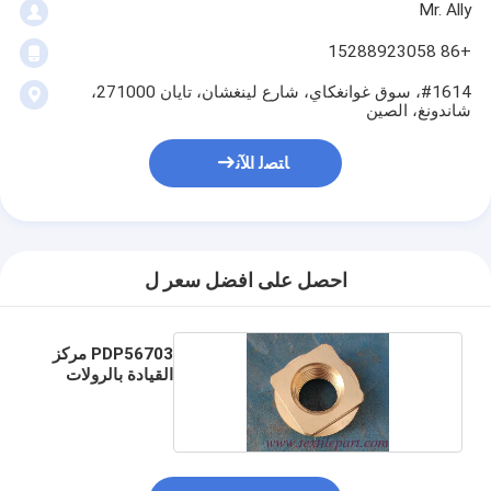
Mr. Ally
+86 15288923058
#1614، سوق غوانغكاي، شارع لينغشان، تايان 271000،
شاندونغ، الصين
ﺎﺘﺼﻟ ﺍﻶﻧ
احصل على افضل سعر ل
PDP56703 مركز
القيادة بالرولات