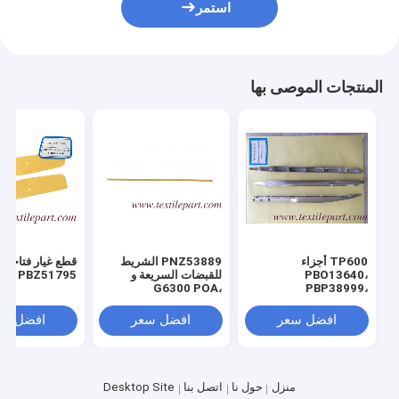
استمر
المنتجات الموصى بها
TP600 أجزاء
PNZ53889 الشريط
قطع غيار فتاحة
PBO13640،
للقبضات السريعة و
PBZ51795
G6300 POA،
PBP38999،
PBS74789،
PQZ53935 الشريط
PBO13609،
للقبضات السريعة و
افضل سعر
افضل سعر
افضل سع
G6300
PBQ33883،
PBP63671 جسم العامل
منزل
حول نا
اتصل بنا
Desktop Site