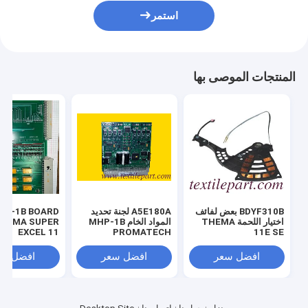
استمر
المنتجات الموصى بها
BDYF310B بعض لفائف
A5E180A لجنة تحديد
3-1B BOARD
اختيار اللحمة THEMA
المواد الخام MHP-1B
HEMA SUPER
EXCEL 11
PROMATECH
11E SE
THEMA11E
افضل سعر
افضل سعر
افضل سع