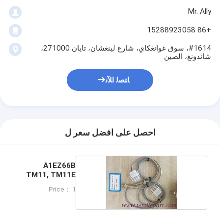
Mr. Ally
+86 15288923058
#1614، سوق غوانغكاي، شارع لينغشان، تايان 271000،
شاندونغ، الصين
ﺎﺘﺼﻟ ﺍﻶﻧ
احصل على افضل سعر ل
A1EZ66B
TM11, TM11E
شيء ما
Price： 1