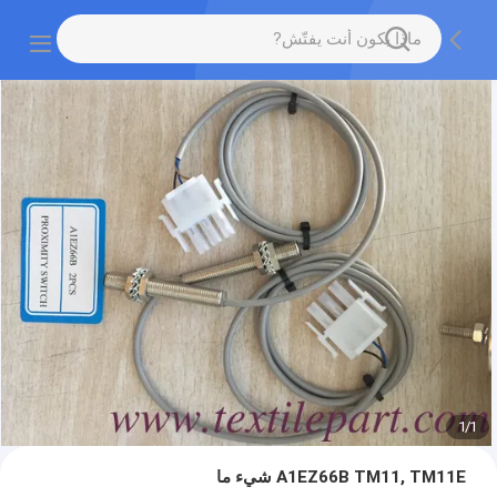
1
/
1
A1EZ66B TM11, TM11E شيء ما