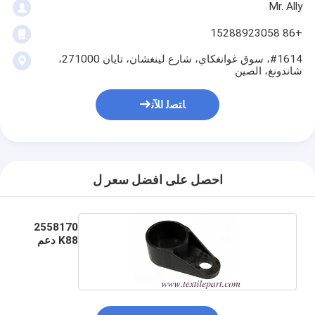
Mr. Ally
+86 15288923058
#1614، سوق غوانغكاي، شارع لينغشان، تايان 271000،
شاندونغ، الصين
ﺎﺘﺼﻟ ﺍﻶﻧ
احصل على افضل سعر ل
2558170
K88 دعم