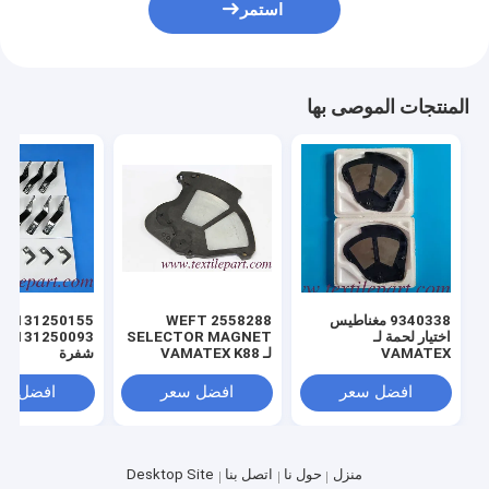
استمر
المنتجات الموصى بها
9340338 مغناطيس
2558288 WEFT
131250155
اختيار لحمة لـ
SELECTOR MAGNET
R9500
VAMATEX
لـ VAMATEX K88
شفرة
1001ES
LEONARDO
افضل سعر
افضل سعر
افضل سع
منزل
حول نا
اتصل بنا
Desktop Site