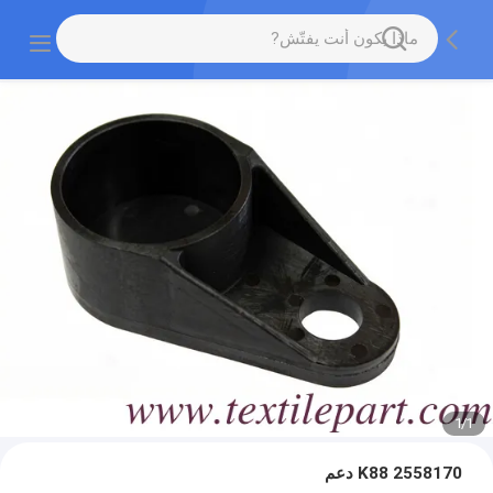
1
/
1
2558170 K88 دعم