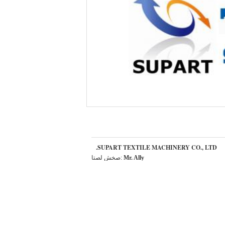
SUPART TEXTILE MACHINERY CO., LTD.
Mr. Ally
اتصل شخص:
+86 15288923058
الهاتف ::