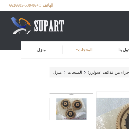
الهاتف ::
+86-538-6626685
ول بنا
المنتجات
منزل
جزاء من قذائف (سولزر)
المنتجات
منزل