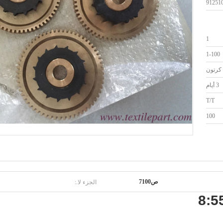
91251
1
1-100
كرتون
3 أيام
T/T
100
الجزء لا.:
ص7100