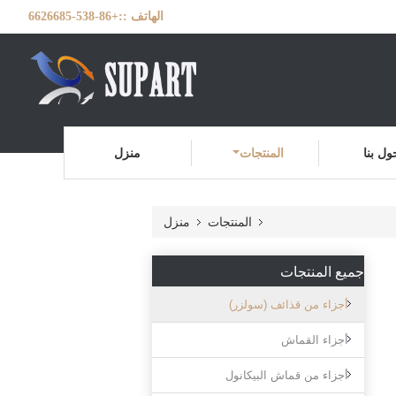
الهاتف ::
+86-538-6626685
ول بنا
المنتجات
منزل
المنتجات
منزل
جميع المنتجات
أجزاء من قذائف (سولزر)
أجزاء القماش
أجزاء من قماش البيكانول