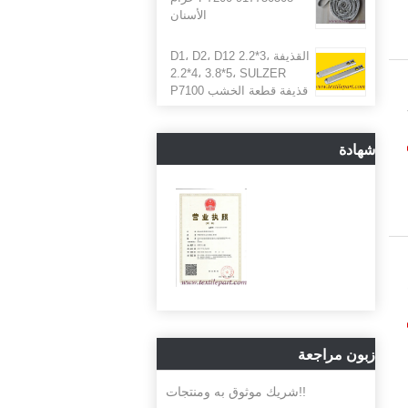
الأسنان
القذيفة D1، D2، D12 2.2*3،
2.2*4، 3.8*5، SULZER
قذيفة قطعة الخشب P7100
P72
لتجارة (تيل)+86-
شهادة
زبون مراجعة
شريك موثوق به ومنتجات!!