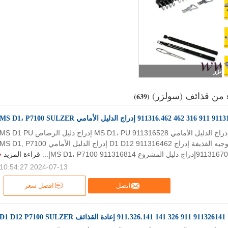
سولزر
 من قذائف (سولزر)
(639)
اج الدليل الأمامي MS D1، P7100 SULZER
911116164 إدراج الدليل الأمامي MS D1، PU 911316528 إدراج دليل الرصاص S D1 PU
911416223 توجيه القذيفة إدراج D1 D12 911316462 إدراج الدليل الأمامي MS D1, P7100
91إدراج دليل المشروع MS D1، P7100 911316814إ...
قراءة المزيد
2024-07-13 10:54:27
اتصل
افضل سعر
911326141 911 326 141 911.326.141 إعادة القذائف D1 D12 P7100 SULZER