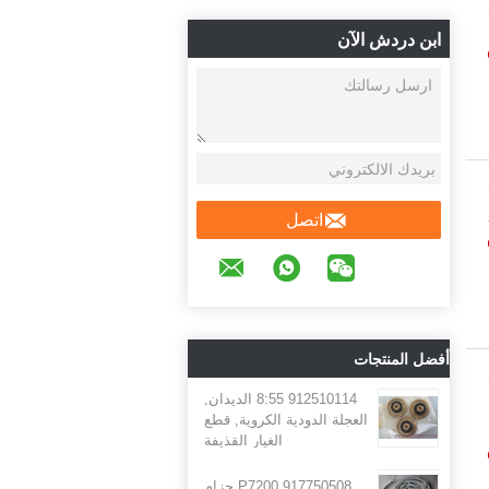
دة
ابن دردش الآن
 (تيل) +86-538-
اتصل
أفضل المنتجات
912510114 8:55 الديدان,
العجلة الدودية الكروية, قطع
الغيار القذيفة
917750508 P7200 حزام