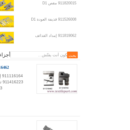
911820015 مقص D1
911526008 قذيفة العودة D1
911819062 إمداد القذائف
أجزاء احتياطية من قذائف 
أجزاء
911316462 911 316 462 911316.462 إدر
1316703