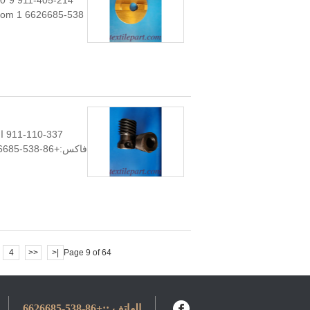
4
<<
|<
Page 9 of 64
الهاتف ::
+86-538-6626685