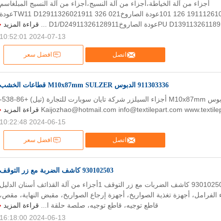
أجزاء من آلة الخياطة،أجزاء من آلة النسيج،أجزاء من آلة النسيج المبلغاسم
الجزءمارك1911126101911 126 101عودة الصاروخTW11 D12911326021911 326 021عو
قراءة المزيد
2024-07-13 10:52:01
اتصل
افضل سعر
911303336 الدبوس M10x87mm SULZER قطاعات الخشب
911303336 دبوس M10x87mm أجزاء السيلزر شركة تايان سوبارت للتجارة
قراءة المزيد
2024-06-15 10:22:48
اتصل
افضل سعر
930102503 كاشف الضربة مع زر التوقف
930 102 503, 930102503 كاشف الضربات مع زر التوقف 1أجزاء من آلة القذائف أسنان الدليل
 الفرامل، أجهزة تغذية الصواريخ، أجهزة إرجاع الصواريخ، مقبض النهاية، مقص،
قاطع توجيه، قاطع توجيه، صلصة حلقة ا...
قراءة المزيد
2024-06-13 16:18:00