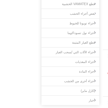
قطع VAMATEX الخشبية
بعض أجزاء الخشب
أجزاء تويوتا للخيوط
أجزاء نول تسوداكوما
قطع الغيار المثبتة
أجزاء الآلات التي تُسحب الغبار
أجزاء المغذيات
M
أجزاء المادة
أجزاء أخرى من الخشب
(كارل ماير)
أخبار