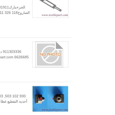
الصاروخPU D13911326118911 326 118عودة الصاروخD1/D24911326128911 ...
6626685 Kaijozhao@hotmail.com info@textilepart.com www.textilepart.com
أحذية التقطيع غطاء