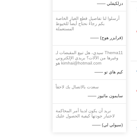
—— دزلكيفلي
أرسلوا لنا تفاصيل قطع الغيار الخاصة
بكم رجاءً نحتاج أيضاً للخيوط
المستعملة
—— (فرايزر هوج)
سيدي، هل تبيع المقبضات لـ Thema11
وغيرها من الآلات؟ بريدي الإلكتروني
هو kimhai@hotmail.com
—— كيم هاي تو
سعدت بالاتصال بك لاحقاً
—— سايمون ماثيوز
نريد أن يكون لدينا أمر المحاكمة
لاختبار جودتها كيفية الحصول عليك
—— (سيولي لي)